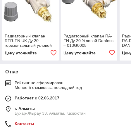
Радиаторный клапан
Радиаторный клапан RA-
Ради
RTR-FN UK Ду 20
FN Ду 20 Угловой Danfoss
RA-D
горизонтальный угловой
– 013G0005
DAN
Danfoss
013
Цену уточняйте
Цену уточняйте
Цен
О нас
Рейтинг не сформирован
Менее 5 отзывов за последний год
Работает с 02.06.2017
г. Алматы
Бухар-Жырау 33, Алматы, Казахстан
Контакты