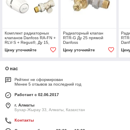
Комплект радиаторных
Радиаторный клапан
Рад
клапанов Danfoss RA-FN +
RTR-G Ду 25 прямой
RTR-
RLV-S + Regus®, Ду 15,
Danfoss
Danf
Прямой (Код 015G5302)
Цену уточняйте
Цену уточняйте
Цен
О нас
Рейтинг не сформирован
Менее 5 отзывов за последний год
Работает с 02.06.2017
г. Алматы
Бухар-Жырау 33, Алматы, Казахстан
Контакты