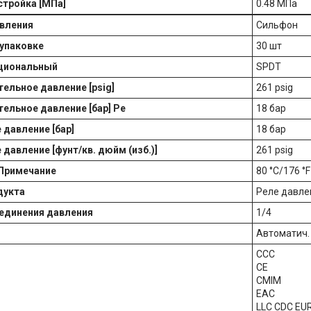
стройка [МПа]
0.48 МПа
вления
Сильфон
 упаковке
30 шт
кциональный
SPDT
ельное давление [psig]
261 psig
ельное давление [бар] Pe
18 бар
 давление [бар]
18 бар
 давление [фунт/кв. дюйм (изб.)]
261 psig
 Примечание
80 °C/176 °
дукта
Реле давле
единения давления
1/4
Автоматич.
CCC
CE
CMIM
EAC
LLC CDC EU