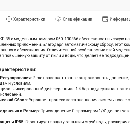
Характеристики
Спецификации
Информац
KPI35 с модельным номером 060-130366 обеспечивает высокую на
ленных приложений. Благодаря автоматическому сбросу, этот ко
ального обслуживания. Отличительной особенностью этой модели 
 повышенную защиту от пыли и воды, что делает ее подходящей 
арактеристики:
Регулирования:
Реле позволяет точно контролировать давление,
дам и условиям.
циал:
Фиксированный дифференциал 1.4 бар поддерживает оптима
 колебаний.
ческий Сброс:
Упрощает процесс восстановления системы после 
единения и Размер:
Присоединение G с размером 1/4" делает уст
ащиты IP55:
Гарантирует защиту от пыли и струй воды, расширяя