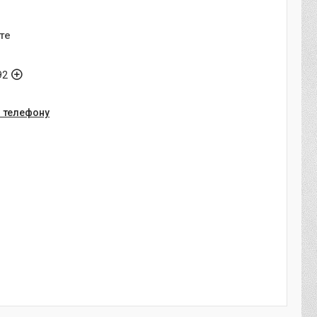
те
92
о телефону