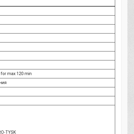
F for max 120 min
ния
RO-TYSK