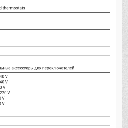
d thermostats
ьные аксессуары для переключателей
40 V
40 V
0 V
220 V
0 V
0 V