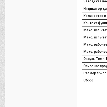
Заводская на
Индикатор да
Количество в
Контакт фун
Макс. испытат
Макс. испытат
Макс. рабочее
Макс. рабочее
Окруж. Темп.
Описание про
Размер присо
Сброс