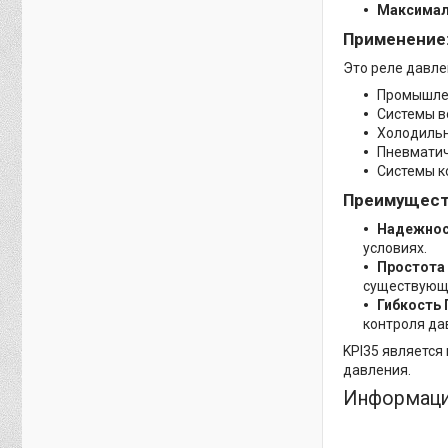
Максимал
Применение
Это реле давле
Промышлен
Системы в
Холодильн
Пневматич
Системы к
Преимущест
Надежнос
условиях.
Простота 
существующ
Гибкость 
контроля да
KPI35 является
давления.
Информаци