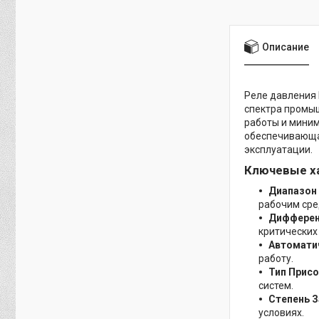
Описание
Реле давления 
спектра промыш
работы и миним
обеспечивающая
эксплуатации.
Ключевые х
Диапазон 
рабочим сре
Дифферен
критических
Автомати
работу.
Тип Присо
систем.
Степень З
условиях.