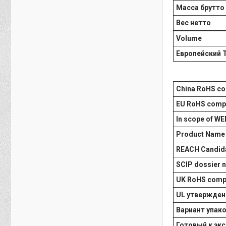
Масса брутто
Вес нетто
Volume
Европейский 
China RoHS co
EU RoHS comp
In scope of WE
Product Name 
REACH Candida
SCIP dossier n
UK RoHS comp
UL утвержден
Вариант упак
Готовый к эк