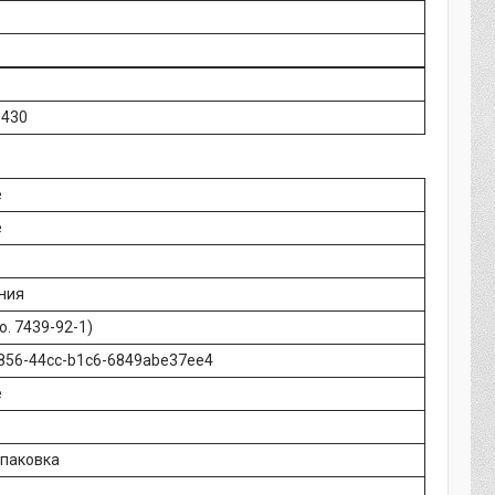
5430
e
e
ния
o. 7439-92-1)
856-44cc-b1c6-6849abe37ee4
e
упаковка