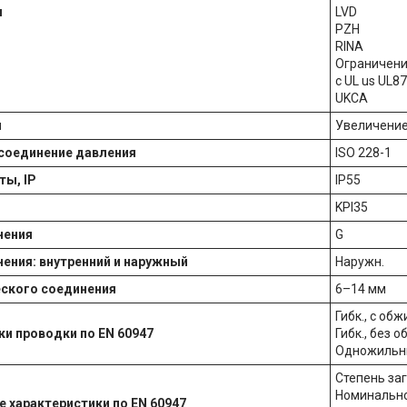
я
LVD
PZH
RINA
Ограничени
c UL us UL87
UKCA
и
Увеличени
соединение давления
ISO 228-1
ты, IP
IP55
KPI35
нения
G
нения: внутренний и наружный
Наружн.
еского соединения
6–14 мм
Гибк., с об
ки проводки по EN 60947
Гибк., без 
Одножильны
Степень заг
Номинально
 характеристики по EN 60947