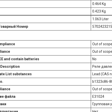
0.464 Kg
0.423 Kg
1.063 Liter
Товарный Номер
570242321
mpliance
Out of scop
liance
Out of scop
EE and contain batteries
No
Description
Реле давле
te List substances
Lead (CAS n
o.
b1323c86-8
liance
Out of scop
ие файла
E31024
овки
Групповая 
сплуатации
Нет