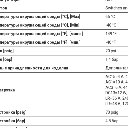
ктов
Switches an
пературы окружающей среды [°C], [Max]
65 °C
пературы окружающей среды [°C], [Min]
-40 °C
пературы окружающей среды [°F], [макс.]
149 °F
пературы окружающей среды [°F], [мин.]
-40 °F
 [psig]
20 psi
 [бар]
1.4 бар
ые принадлежности для изделия
Дополнител
AC15=4 A, 4
AC1=10 A, 4
AC3=6 A, 44
агрузка
DC13=12 W, 
LR=36 A, 24
LR=48 A, 12
тройка [psig]
70 psig
тройка [бар]
4.8 бар