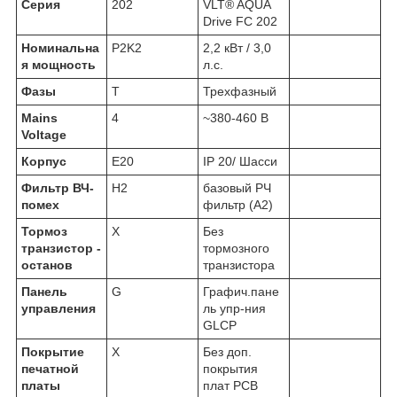
Серия
202
VLT® AQUA
Drive FC 202
Номинальна
P2K2
2,2 кВт / 3,0
я мощность
л.с.
Фазы
T
Трехфазный
Mains
4
~380-460 В
Voltage
Корпус
E20
IP 20/ Шасси
Фильтр ВЧ-
H2
базовый РЧ
помех
фильтр (А2)
Тормоз
X
Без
транзистор -
тормозного
останов
транзистора
Панель
G
Графич.пане
управления
ль упр-ния
GLCP
Покрытие
X
Без доп.
печатной
покрытия
платы
плат PCB