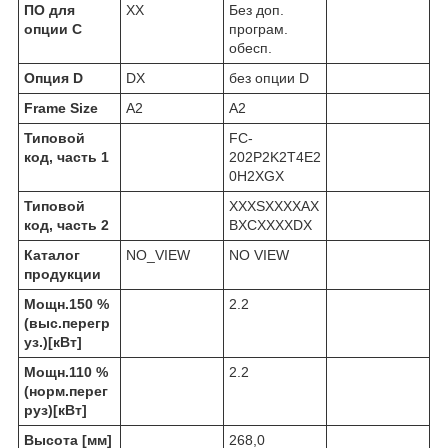
ПО для
XX
Без доп.
опции С
програм.
обесп.
Опция D
DX
без опции D
Frame Size
A2
A2
Типовой
FC-
код, часть 1
202P2K2T4E2
0H2XGX
Типовой
XXXSXXXXAX
код, часть 2
BXCXXXXDX
Каталог
NO_VIEW
NO VIEW
продукции
Мощн.150 %
2.2
(выс.перегр
уз.)[кВт]
Мощн.110 %
2.2
(норм.перег
руз)[кВт]
Высота [мм]
268,0