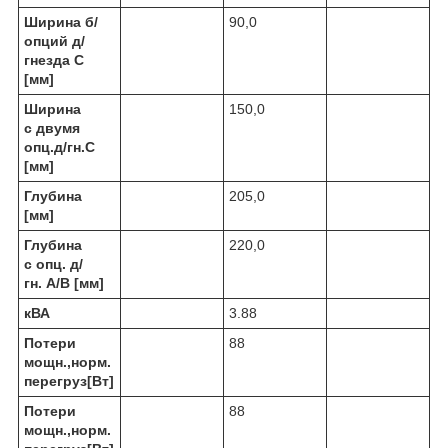
Ширина б/
90,0
опций д/
гнезда C
[мм]
Ширина
150,0
с двумя
опц.д/гн.C
[мм]
Глубина
205,0
[мм]
Глубина
220,0
с опц. д/
гн. A/B [мм]
кВА
3.88
Потери
88
мощн.,норм.
перегруз[Вт]
Потери
88
мощн.,норм.