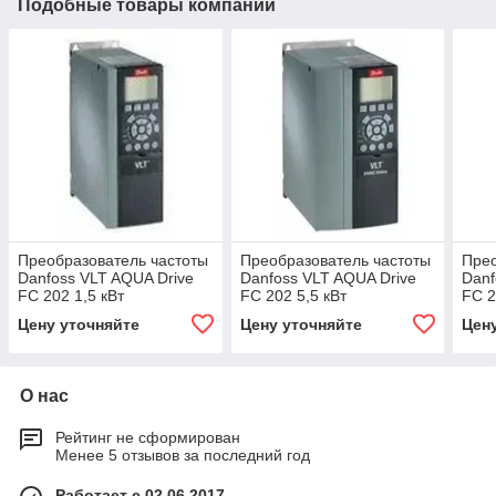
Подобные товары компании
Преобразователь частоты
Преобразователь частоты
Прео
Danfoss VLT AQUA Drive
Danfoss VLT AQUA Drive
Danf
FC 202 1,5 кВт
FC 202 5,5 кВт
FC 2
Цену уточняйте
Цену уточняйте
Цен
О нас
Рейтинг не сформирован
Менее 5 отзывов за последний год
Работает с 02.06.2017