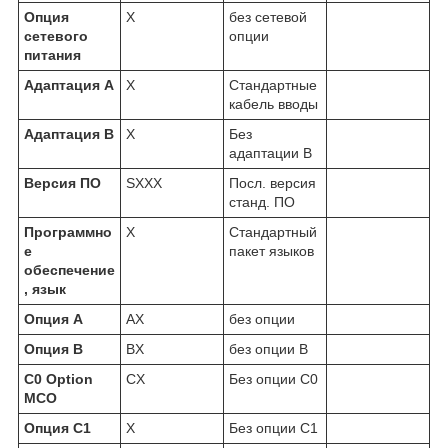
Опция
X
без сетевой
сетевого
опции
питания
Адаптация А
X
Стандартные
кабель вводы
Адаптация В
X
Без
адаптации B
Версия ПО
SXXX
Посл. версия
станд. ПО
Программно
X
Стандартный
е
пакет языков
обеспечение
, язык
Опция A
AX
без опции
Опция В
BX
без опции В
C0 Option
CX
Без опции С0
MCO
Опция C1
X
Без опции C1