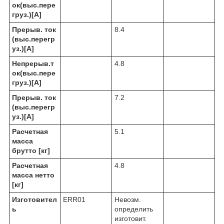
ок(выс.пере
груз.)[A]
Прерыв. ток
8.4
(выс.перегр
уз.)[A]
Непрерыв.т
4.8
ок(выс.пере
груз.)[A]
Прерыв. ток
7.2
(выс.перегр
уз.)[A]
Расчетная
5.1
масса
брутто [кг]
Расчетная
4.8
масса нетто
[кг]
Изготовител
ERR01
Невозм.
ь
определить
изготовит.