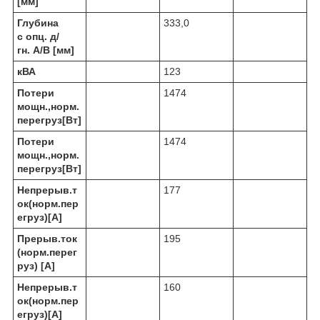
[мм]
Глубина
333,0
с опц. д/
гн. A/B [мм]
кВА
123
Потери
1474
мощн.,норм.
перегруз[Вт]
Потери
1474
мощн.,норм.
перегруз[Вт]
Непрерыв.т
177
ок(норм.пер
егруз)[A]
Прерыв.ток
195
(норм.перег
руз) [A]
Непрерыв.т
160
ок(норм.пер
егруз)[A]