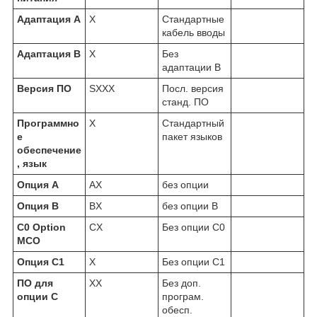
Адаптация А
X
Стандартные
кабель вводы
Адаптация В
X
Без
адаптации B
Версия ПО
SXXX
Посл. версия
станд. ПО
Программно
X
Стандартный
е
пакет языков
обеспечение
, язык
Опция A
AX
без опции
Опция В
BX
без опции В
C0 Option
CX
Без опции С0
MCO
Опция C1
X
Без опции C1
ПО для
XX
Без доп.
опции С
програм.
обесп.