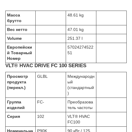
Масса
48.61 kg
брутто
Вес нетто
47.01 kg
Volume
251.37 l
Европейски
57024274522
й Товарный
51
Номер
VLT® HVAC DRIVE FC 100 SERIES
Просмотр
GLBL
Международн
продукта
ый
(перекл.)
(стандартный
)
Группа
FC-
Преобразова
изделий
тель частоты
Серия
102
VLT® HVAC
FC100
Номинальна
P90K
90 кВт / 125