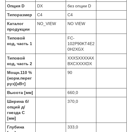
Опция D
DX
без опции D
Типоразмер
C4
C4
Каталог
NO_VIEW
NO VIEW
продукции
Типовой
FC-
код, часть 1
102P90KT4E2
0H2XGX
Типовой
XXXSXXXXAX
код, часть 2
BXCXXXXDX
Мощн.110 %
90
(норм.перег
руз)[кВт]
Высота [мм]
660,0
Ширина б/
370,0
опций д/
гнезда C
[мм]
Глубина
333,0