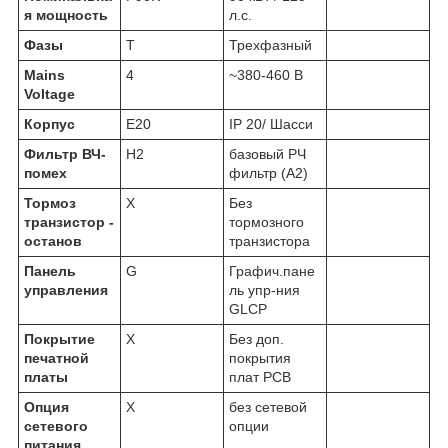
я мощность
л.с.
Фазы
T
Трехфазный
Mains
4
~380-460 В
Voltage
Корпус
E20
IP 20/ Шасси
Фильтр ВЧ-
H2
базовый РЧ
помех
фильтр (А2)
Тормоз
X
Без
транзистор -
тормозного
останов
транзистора
Панель
G
Графич.пане
управления
ль упр-ния
GLCP
Покрытие
X
Без доп.
печатной
покрытия
платы
плат PCB
Опция
X
без сетевой
сетевого
опции
питания