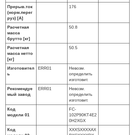
Прерыв.ток
176
(норм.перег
руз) [A]
Расчетная
50.8
масса
брутто [кг]
Расчетная
50.5
масса нетто
[кг]
Изготовител
ERR01
Невозм.
ь
определить
изготовит.
Рекомендуе
ERR01
Невозм.
мый завод
определить
изготовит.
Код
FC-
модели 01
102P90KT4E2
0H2XGX
Код
XXXSXXXXAX