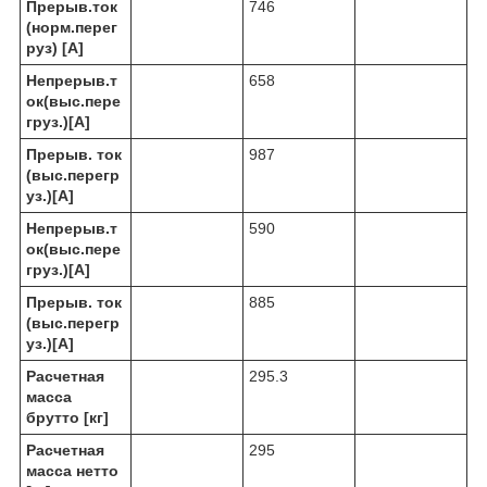
Прерыв.ток
746
(норм.перег
руз) [A]
Непрерыв.т
658
ок(выс.пере
груз.)[A]
Прерыв. ток
987
(выс.перегр
уз.)[A]
Непрерыв.т
590
ок(выс.пере
груз.)[A]
Прерыв. ток
885
(выс.перегр
уз.)[A]
Расчетная
295.3
масса
брутто [кг]
Расчетная
295
масса нетто