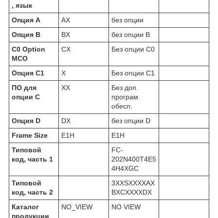
, язык
Опция A
AX
без опции
Опция В
BX
без опции В
C0 Option
CX
Без опции С0
MCO
Опция C1
X
Без опции C1
ПО для
XX
Без доп.
опции С
програм.
обесп.
Опция D
DX
без опции D
Frame Size
E1H
E1H
Типовой
FC-
код, часть 1
202N400T4E5
4H4XGC
Типовой
3XXSXXXXAX
код, часть 2
BXCXXXXDX
Каталог
NO_VIEW
NO VIEW
продукции