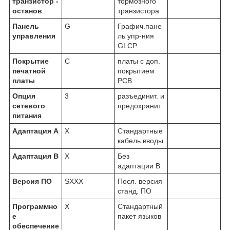
транзистор -
тормозного
останов
транзистора
Панель
G
Графич.пане
управления
ль упр-ния
GLCP
Покрытие
C
платы с доп.
печатной
покрытием
платы
PCB
Опция
3
разъединит. и
сетевого
предохранит.
питания
Адаптация А
X
Стандартные
кабель вводы
Адаптация В
X
Без
адаптации B
Версия ПО
SXXX
Посл. версия
станд. ПО
Программно
X
Стандартный
е
пакет языков
обеспечение