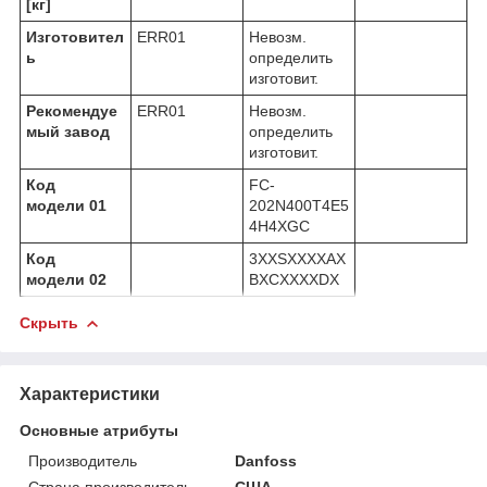
[кг]
Изготовител
ERR01
Невозм.
ь
определить
изготовит.
Рекомендуе
ERR01
Невозм.
мый завод
определить
изготовит.
Код
FC-
модели 01
202N400T4E5
4H4XGC
Код
3XXSXXXXAX
модели 02
BXCXXXXDX
Скрыть
Характеристики
Основные атрибуты
Производитель
Danfoss
Страна производитель
США