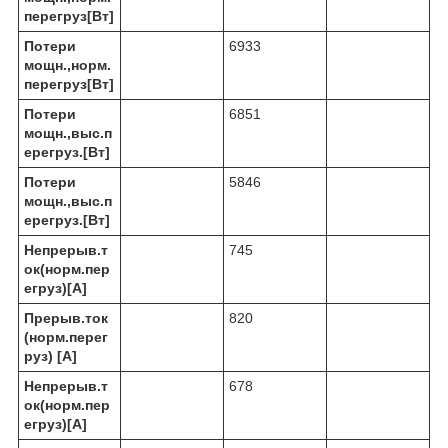
перегруз[Вт]
Потери
6933
мощн.,норм.
перегруз[Вт]
Потери
6851
мощн.,выс.п
ерегруз.[Вт]
Потери
5846
мощн.,выс.п
ерегруз.[Вт]
Непрерыв.т
745
ок(норм.пер
егруз)[A]
Прерыв.ток
820
(норм.перег
руз) [A]
Непрерыв.т
678
ок(норм.пер
егруз)[A]