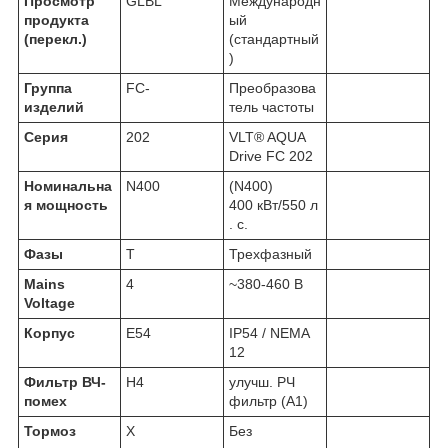
Просмотр
GLBL
Международн
продукта
ый
(перекл.)
(стандартный
)
Группа
FC-
Преобразова
изделий
тель частоты
Серия
202
VLT® AQUA
Drive FC 202
Номинальна
N400
(N400)
я мощность
400 кВт/550 л
. с.
Фазы
T
Трехфазный
Mains
4
~380-460 В
Voltage
Корпус
E54
IP54 / NEMA
12
Фильтр ВЧ-
H4
улучш. РЧ
помех
фильтр (А1)
Тормоз
X
Без