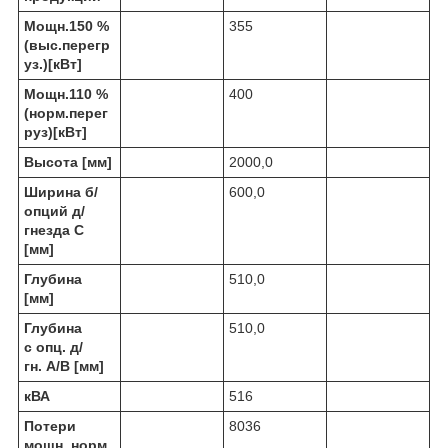
Мощн.150 %
355
(выс.перегр
уз.)[кВт]
Мощн.110 %
400
(норм.перег
руз)[кВт]
Высота [мм]
2000,0
Ширина б/
600,0
опций д/
гнезда C
[мм]
Глубина
510,0
[мм]
Глубина
510,0
с опц. д/
гн. A/B [мм]
кВА
516
Потери
8036
мощн.,норм.