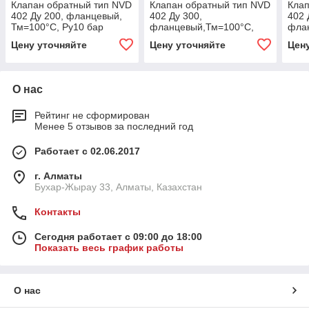
Клапан обратный тип NVD
Клапан обратный тип NVD
Клап
402 Ду 200, фланцевый,
402 Ду 300,
402 
Тм=100°С, Ру10 бар
фланцевый,Тм=100°С,
фла
Danfoss 065B7477
Ру10 бар Danfoss
Ру16
Цену уточняйте
Цену уточняйте
Цен
065B7479
065
О нас
Рейтинг не сформирован
Менее 5 отзывов за последний год
Работает с 02.06.2017
г. Алматы
Бухар-Жырау 33, Алматы, Казахстан
Контакты
Сегодня работает с 09:00 до 18:00
Показать весь график работы
О нас