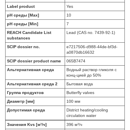
Label product
Yes
pH среды [Max]
10
pH среды [Min]
7
REACH Candidate List
Lead (CAS no. 7439-92-1)
substances
SCIP dossier no.
e7217506-d988-44de-bf3d-
a0870db16632
SCIP dossier product name
065B7474
Альтернативная среда
Водный раствор гликоля с
конц-цией до 50%
Альтернативная среда 2
Бытовая вода
Группа продуктов
Butterfly valves
Диаметр [мм]
100 мм
Допустимая среда
District heating/cooling
circulation water
Значения Kvs [м³/ч]
396 м³/ч