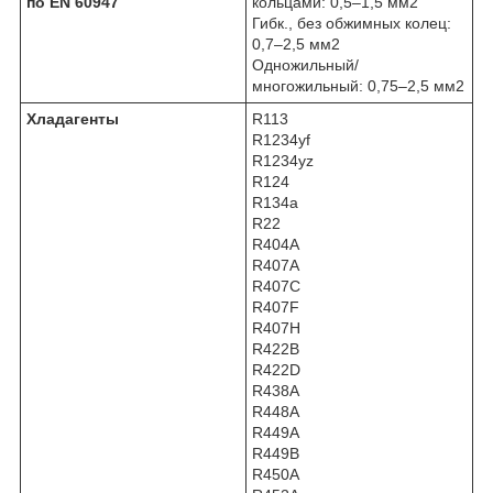
по EN 60947
кольцами: 0,5–1,5 мм2
Гибк., без обжимных колец:
0,7–2,5 мм2
Одножильный/
многожильный: 0,75–2,5 мм2
Хладагенты
R113
R1234yf
R1234yz
R124
R134a
R22
R404A
R407A
R407C
R407F
R407H
R422B
R422D
R438A
R448A
R449A
R449B
R450A