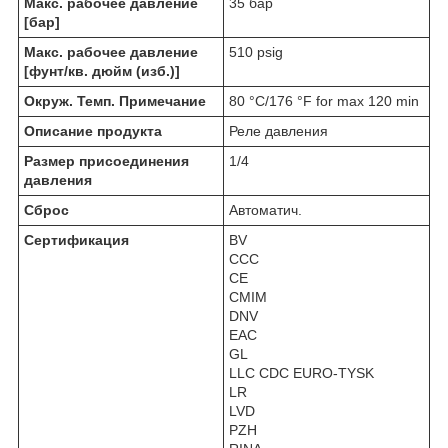
Макс. рабочее давление
35 бар
[бар]
Макс. рабочее давление
510 psig
[фунт/кв. дюйм (изб.)]
Окруж. Темп. Примечание
80 °C/176 °F for max 120 min
Описание продукта
Реле давления
Размер присоединения
1/4
давления
Сброс
Автоматич.
Сертификация
BV
CCC
CE
CMIM
DNV
EAC
GL
LLC CDC EURO-TYSK
LR
LVD
PZH