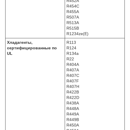
R452A
R454C
R455A
R507A
R513A
R515B
R1234ze(E)
Хладагенты,
R113
сертифицированные по
R124
UL
R134a
R22
R404A
R407A
R407C
R407F
R407H
R422B
R422D
R438A
R448A
R449A
R449B
R450A