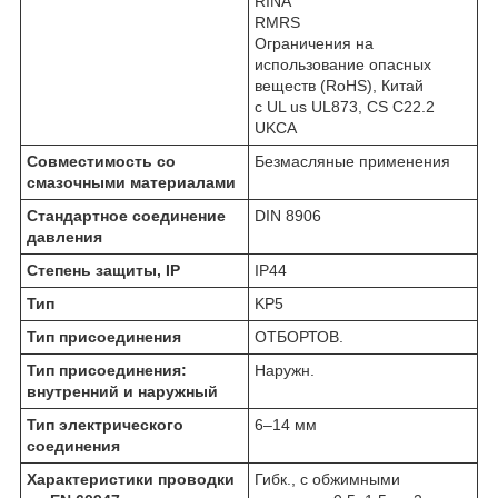
RINA
RMRS
Ограничения на
использование опасных
веществ (RoHS), Китай
c UL us UL873, CS C22.2
UKCA
Совместимость со
Безмасляные применения
смазочными материалами
Стандартное соединение
DIN 8906
давления
Степень защиты, IP
IP44
Тип
KP5
Тип присоединения
ОТБОРТОВ.
Тип присоединения:
Наружн.
внутренний и наружный
Тип электрического
6–14 мм
соединения
Характеристики проводки
Гибк., с обжимными