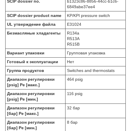
SCIP dossier no.
b1323c86-8856-44cc-b1c6-
6849abe37ee4
SCIP dossier product name
KP/KPI pressure switch
UL утверждение файла
E31024
Безмасляные хладагенты
R134a
R513A
R515B
Вариант упаковки
Групповая упаковка
Готовый к эксплуатации
Нет
Группа продуктов
Switches and thermostats
Диапазон регулировки
464 psig
[psig] Pe [макс.]
Диапазон регулировки
116 psig
[psig] Pe [мин.]
Диапазон регулировки
32 бар
[бар] Pe [макс.]
Диапазон регулировки
8 бар
[бар] Pe [мин.]