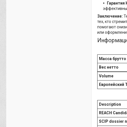
Гарантия 
эффективны
Заключение:
Те
тех, кто стрем
помогают снизи
или оформления
Информаци
Масса брутто
Вес нетто
Volume
Европейский 
Description
REACH Candida
SCIP dossier n