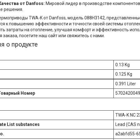
Качества от Danfoss:
Мировой лидер в производстве компонентов
е решения.
рмоприводы TWA-K от Danfoss, модель 088H3142, представленные 
ится к повышению эффективности и точности своей системы отопл
ть затраты на отопление, улучшая комфорт и эффективность исп
 заказа, посетите наш сайт или свяжитесь с нами.
я о продукте
0.13 Kg
0.125 Kg
0.391 Liter
Товарный Номер
570242004
TWA-K NC 2
te List substances
Lead (CAS n
o.
a2abfd55-6