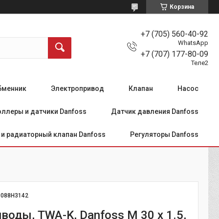
Корзина
+7 (705) 560-40-92
WhatsApp
+7 (707) 177-80-09
Теле2
бменник
Электропривод
Клапан
Насос
ллеры и датчики Danfoss
Датчик давления Danfoss
и радиаторный клапан Danfoss
Регуляторы Danfoss
:
088H3142
оды, TWA-K, Danfoss M 30 x 1.5,