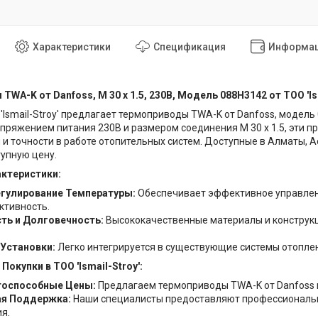
Характеристики
Спецификация
Информац
TWA-K от Danfoss, M 30 x 1.5, 230В, Модель 088H3142 от ТОО '
'Ismail-Stroy' предлагает термоприводы TWA-K от Danfoss, модел
апряжением питания 230В и размером соединения M 30 x 1.5, эти
и точности в работе отопительных систем. Доступные в Алматы, Ас
тупную цену.
ктеристики:
егулирование Температуры:
Обеспечивает эффективное управлен
ктивность.
ть и Долговечность:
Высококачественные материалы и конструкц
Установки:
Легко интегрируется в существующие системы отоплен
окупки в ТОО 'Ismail-Stroy':
тоспособные Цены:
Предлагаем термоприводы TWA-K от Danfoss 
ая Поддержка:
Наши специалисты предоставляют профессиональн
я.