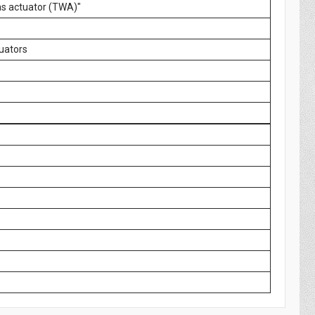
s actuator (TWA)"
uators