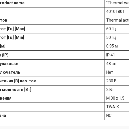
product name
"Thermal wa
40101801
ктов
Thermal act
от [Гц] [Max]
60 Гц
т [Гц] [Min]
50 Гц
[м]
0.95 м
(IP)
IP 41
 упаковке
48 шт
ключатель
Нет
тания [В] пер. ток
230 В
 мощность [Вт]
2 Вт
нения
M 30 x 1.5
TWA-K
ана
NC