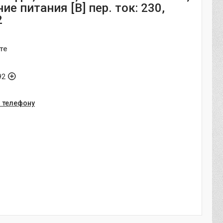
е питания [В] пер. ток: 230,
2
те
92
о телефону