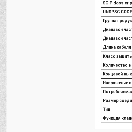
SCIP dossier 
UNSPSC CODE
Группа проду
Диапазон част
Диапазон часто
Длина кабеля 
Класс защиты 
Количество в
Концевой вы
Напряжение пи
Потребляемая
Размер соеди
Тип
Функция клап