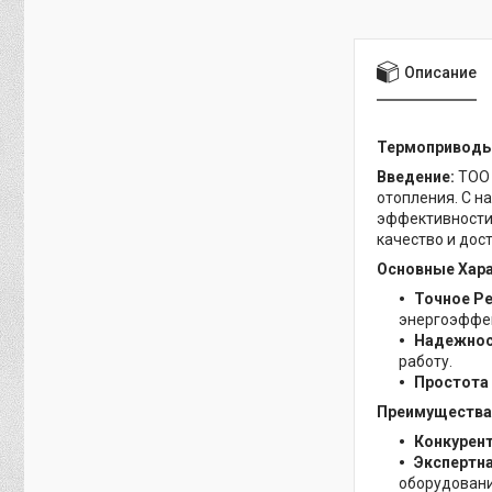
Описание
Термоприводы 
Введение:
ТОО 
отопления. С н
эффективности 
качество и дос
Основные Хара
Точное Р
энергоэффе
Надежнос
работу.
Простота 
Преимущества П
Конкурен
Экспертн
оборудовани