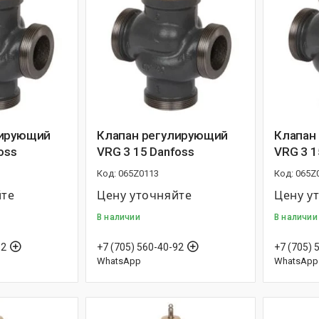
лирующий
Клапан регулирующий
Клапан
oss
VRG 3 15 Danfoss
VRG 3 1
065Z0113
065Z
йте
Цену уточняйте
Цену у
В наличии
В наличии
92
+7 (705) 560-40-92
+7 (705) 
WhatsApp
WhatsApp