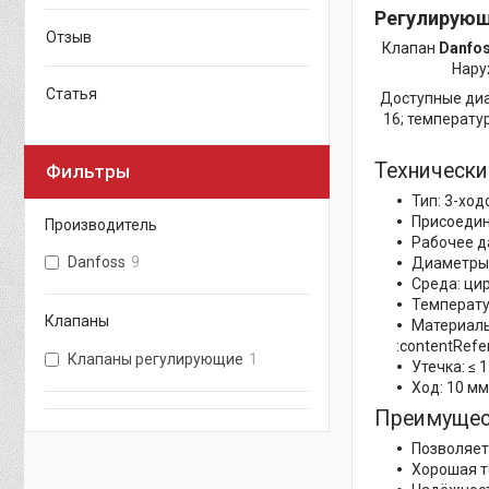
Регулирующ
Отзыв
Клапан
Danfos
Нару
Статья
Доступные диаме
16; температур
Технически
Фильтры
Тип: 3-ход
Присоедине
Производитель
Рабочее д
Danfoss
9
Диаметры и
Среда: цир
Температур
Клапаны
Материалы
:contentRefe
Клапаны регулирующие
1
Утечка: ≤ 
Ход: 10 мм
Преимущест
Позволяет
Хорошая т