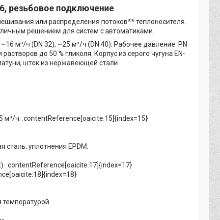
16, резьбовое подключение
мешивания или распределения потоков** теплоносителя.
тличным решением для систем с автоматиками.
, ~16 м³/ч (DN 32), ~25 м³/ч (DN 40). Рабочее давление: PN
 растворов до 50 % гликоля. Корпус из серого чугуна EN-
латуни, шток из нержавеющей стали.
 м³/ч. :contentReference[oaicite:15]{index=15}
я сталь; уплотнения EPDM.
. :contentReference[oaicite:17]{index=17}
e[oaicite:18]{index=18}
 температурой.