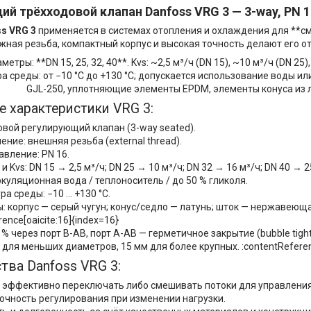
ий трёхходовой клапан Danfoss VRG 3 —
3-way, PN 
s VRG 3
применяется в системах отопления и охлаждения для **с
жная резьба, компактный корпус и высокая точность делают его о
тры: **DN 15, 25, 32, 40**. Kvs: ~2,5 м³/ч (DN 15), ~10 м³/ч (DN 25)
а среды: от −10 °C до +130 °C; допускается использование воды или
GJL-250, уплотняющие элементы EPDM, элементы конуса из 
е характеристики VRG 3:
овой регулирующий клапан (3-way seated).
ние: внешняя резьба (external thread).
авление: PN 16.
 Kvs: DN 15 → 2,5 м³/ч; DN 25 → 10 м³/ч; DN 32 → 16 м³/ч; DN 40 → 25
куляционная вода / теплоноситель / до 50 % гликоля.
а среды: −10 … +130 °C.
: корпус — серый чугун; конус/седло — латунь; шток — нержавеюща
rence[oaicite:16]{index=16}
1 % через порт B-AB, порт A-AB — герметичное закрытие (bubble tight)
 для меньших диаметров, 15 мм для более крупных. :contentReferenc
ва Danfoss VRG 3:
 эффективно переключать либо смешивать потоки для управления
очность регулирования при изменении нагрузки.