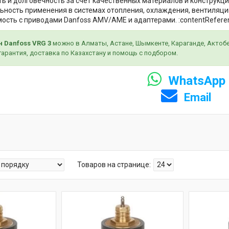
ь и долговечность за счёт качественных материалов и конструкци
ьность применения в системах отопления, охлаждения, вентиляци
ость с приводами Danfoss AMV/AME и адаптерами. :contentReferenc
н Danfoss VRG 3
можно в Алматы, Астане, Шымкенте, Караганде, Актобе,
арантия, доставка по Казахстану и помощь с подбором.
WhatsApp
Email