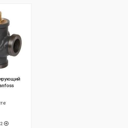
лирующий
anfoss
йте
92