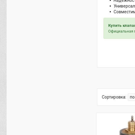
Надёжност
Универсал
Совместим
Купить клапа
Официальная г