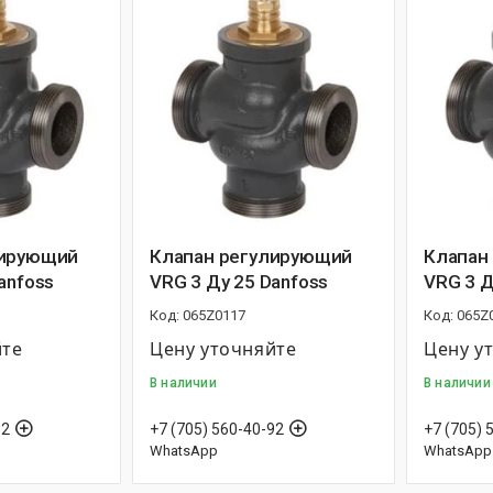
лирующий
Клапан регулирующий
Клапан
anfoss
VRG 3 Ду 25 Danfoss
VRG 3 Д
065Z0117
065Z
йте
Цену уточняйте
Цену у
В наличии
В наличии
92
+7 (705) 560-40-92
+7 (705) 
WhatsApp
WhatsApp