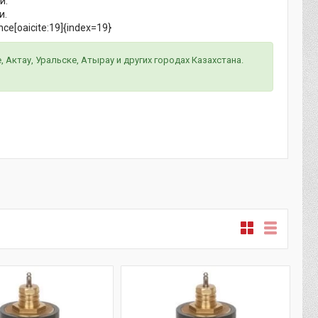
и.
и.
e[oaicite:19]{index=19}
 Актау, Уральске, Атырау и других городах Казахстана.