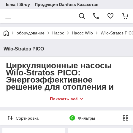
Ismail-Stroy – Продукция Danfoss Казахстан
оборудование
Насос
Насос Wilo
Wilo-Stratos PIC
Wilo-Stratos PICO
Циркуляционные насосы
Wilo-Stratos PICO:
Энергоэффективное
решение для отопления и
охлаждения
Показать всё
Циркуляционные насосы
Wilo-Stratos PICO
предназначены
для использования в системах отопления и охлаждения. Эти
насосы сочетают в себе энергоэффективность, компактность
Сортировка
0
Фильтры
и высокую производительность, обеспечивая максимальный
комфорт и экономию энергии.