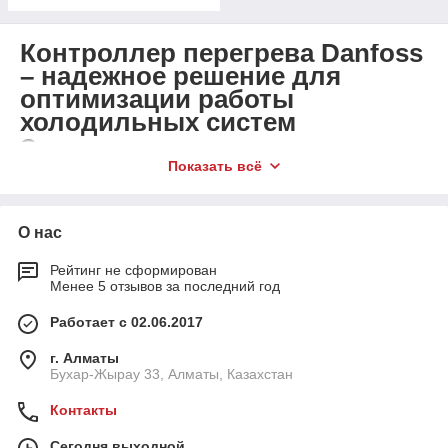
Контроллер перегрева Danfoss
– надежное решение для
оптимизации работы
холодильных систем
Описание контроллеров перегрева
Danfoss
Показать всё
Контроллеры перегрева Danfoss предназначены для точного
управления уровнем перегрева в холодильных и
О нас
кондиционерных системах. Эти устройства обеспечивают
оптимальную работу компрессоров и других ключевых
Рейтинг не сформирован
компонентов системы, предотвращая перегрев и
Менее 5 отзывов за последний год
обеспечивая стабильную и эффективную работу
оборудования. Контроллеры перегрева Danfoss известны
Работает с 02.06.2017
своей высокой точностью, надежностью и долговечностью,
что делает их идеальным выбором для различных
г. Алматы
Бухар-Жырау 33, Алматы, Казахстан
промышленных и коммерческих приложений.
Основные преимущества контроллеров
Контакты
перегрева Danfoss
Сегодня выходной