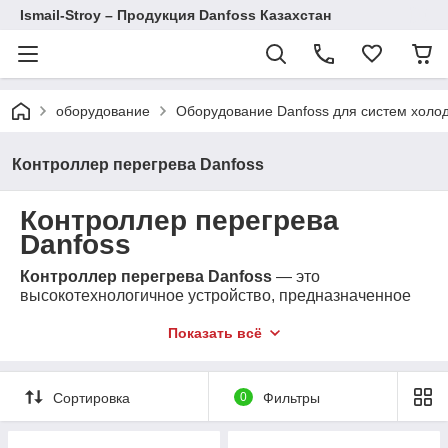
Ismail-Stroy – Продукция Danfoss Казахстан
оборудование
Оборудование Danfoss для систем холо
Контроллер перегрева Danfoss
Контроллер перегрева
Danfoss
Контроллер перегрева Danfoss
— это
высокотехнологичное устройство, предназначенное
для управления перегревом в системах
кондиционирования и охлаждения. Устройство
Показать всё
обеспечивает точный контроль, энергоэффективность
и надежную работу ваших систем.
Доставка и гарантия
Сортировка
0
Фильтры
Мы предоставляем бесплатную доставку