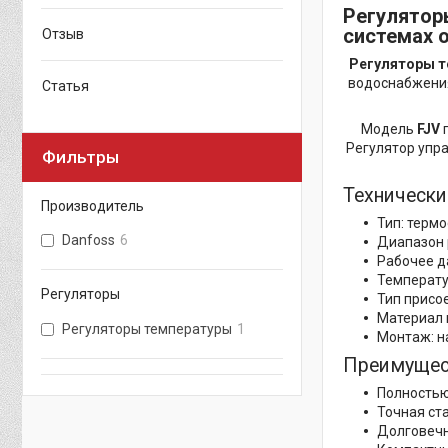
Регулятор
системах 
Отзыв
Регуляторы т
водоснабжения
Статья
Модель
FJV
п
Регулятор упра
Фильтры
Технически
Производитель
Тип: терм
Danfoss
6
Диапазон р
Рабочее да
Температур
Регуляторы
Тип присо
Материал к
Регуляторы температуры
1
Монтаж: н
Преимущест
Полностью
Точная ст
Долговечн