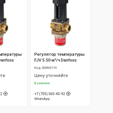
емпературы
Регулятор температуры
Danfoss
FJV 5.50 м³/ч Danfoss
003N5119
йте
Цену уточняйте
В наличии
92
+7 (705) 560-40-92
WhatsApp