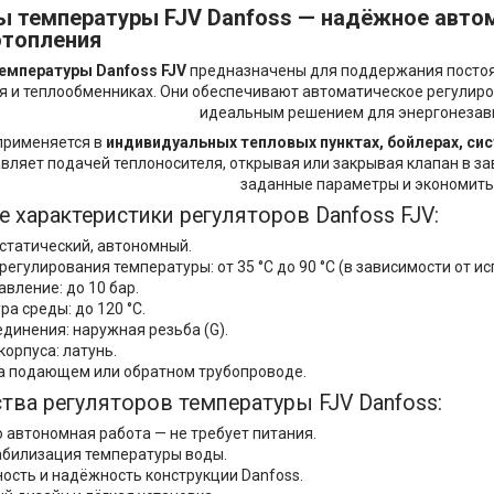
ы температуры FJV Danfoss
— надёжное автом
отопления
емпературы Danfoss FJV
предназначены для поддержания постоян
 и теплообменниках. Они обеспечивают автоматическое регулиров
идеальным решением для энергонезав
рименяется в
индивидуальных тепловых пунктах, бойлерах, си
вляет подачей теплоносителя, открывая или закрывая клапан в з
заданные параметры и экономить
е характеристики регуляторов Danfoss FJV:
остатический, автономный.
егулирования температуры: от 35 °C до 90 °C (в зависимости от ис
вление: до 10 бар.
а среды: до 120 °C.
единения: наружная резьба (G).
орпуса: латунь.
а подающем или обратном трубопроводе.
ва регуляторов температуры FJV Danfoss:
 автономная работа — не требует питания.
абилизация температуры воды.
ость и надёжность конструкции Danfoss.