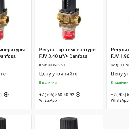
емпературы
Регулятор температуры
Регуля
Danfoss
FJV 3.40 м³/ч Danfoss
FJV 1.9
003N3250
003N
йте
Цену уточняйте
Цену у
В наличии
В наличии
92
+7 (705) 560-40-92
+7 (705) 
WhatsApp
WhatsApp