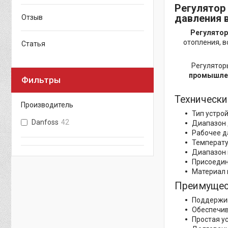
Регулятор
давления 
Отзыв
Регулятор
отопления, в
Статья
Регулятор
промышлен
Фильтры
Технически
Производитель
Тип устро
Danfoss
42
Диапазон 
Рабочее да
Температу
Диапазон н
Присоедин
Материал к
Преимущест
Поддержив
Обеспечив
Простая у