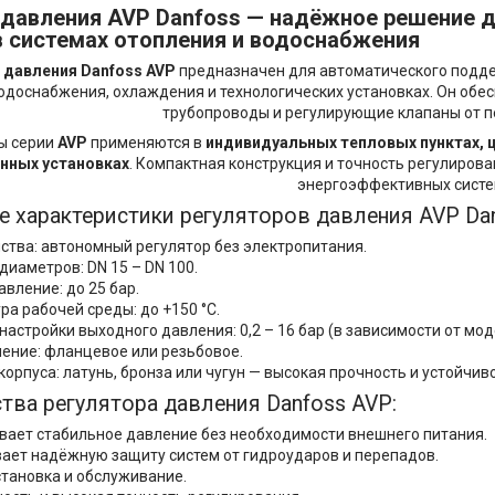
 давления AVP Danfoss —
надёжное решение д
в системах отопления и водоснабжения
 давления Danfoss AVP
предназначен для автоматического подде
одоснабжения, охлаждения и технологических установках. Он об
трубопроводы и регулирующие клапаны от п
ы серии
AVP
применяются в
индивидуальных тепловых пунктах, ц
ных установках
. Компактная конструкция и точность регулиро
энергоэффективных систе
е характеристики регуляторов давления AVP Dan
йства: автономный регулятор без электропитания.
диаметров: DN 15 – DN 100.
вление: до 25 бар.
ра рабочей среды: до +150 °C.
астройки выходного давления: 0,2 – 16 бар (в зависимости от мод
ение: фланцевое или резьбовое.
орпуса: латунь, бронза или чугун — высокая прочность и устойчиво
ва регулятора давления Danfoss AVP:
ает стабильное давление без необходимости внешнего питания.
ает надёжную защиту систем от гидроударов и перепадов.
становка и обслуживание.