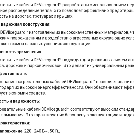
ательные кабели DEVIiceguard™ разработаны с использованием пе
ное распределение тепла. Это позволяет эффективно предотвраща
сть на дорогах, тротуарах и крышах.
и надежная конструкция
:
DEVIiceguard™ изготовлены из высококачественных материалов, чт
ским повреждениям и воздействию агрессивных окружающих усло
аже в самых сложных условиях эксплуатации.
льность применения
:
ательные кабели DEVIiceguard™ подходят для различных систем ан
ов, дорожек и парковочных зон. Это делает их универсальным реш
фективность
:
ование нагревательных кабелей DEVIiceguard™ позволяет значите
агодаря их высокой энергоэффективности. Они обеспечивают эффе
вует экономии средств.
ость и надежность
:
ревательные кабели DEVIiceguard™ соответствуют высоким станда
о замыкания. Это гарантирует их безопасную эксплуатацию и наде
арактеристики:
напряжение
: 220–240 В~, 50 Гц