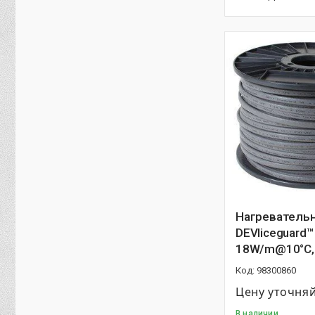
Нагревательн
DEVIiceguard™ 
18W/m@10°C, 
98300860
Цену уточня
В наличии