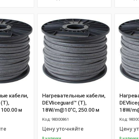
ые кабели,
Нагревательные кабели,
Нагрев
(T),
DEVIiceguard™ (T),
DEVIice
100.00 м
18W/m@10°C, 250.00 м
18W/m@
98300861
9830
йте
Цену уточняйте
Цену у
В наличии
В наличии