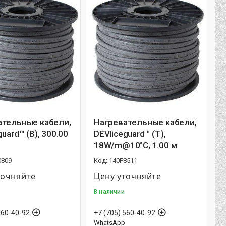
ательные кабели,
Нагревательные кабели,
guard™ (B), 300.00
DEVIiceguard™ (T),
18W/m@10°C, 1.00 м
0809
140F8511
точняйте
Цену уточняйте
В наличии
560-40-92
+7 (705) 560-40-92
WhatsApp