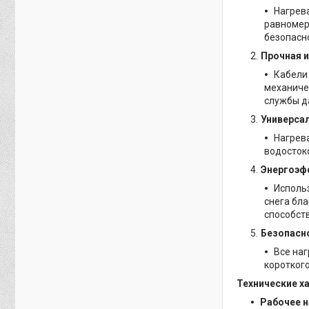
Нагрев
равномер
безопасно
Прочная 
Кабели 
механиче
службы д
Универса
Нагрев
водосток
Энергоэф
Использ
снега бл
способст
Безопасн
Все наг
коротког
Технические х
Рабочее 