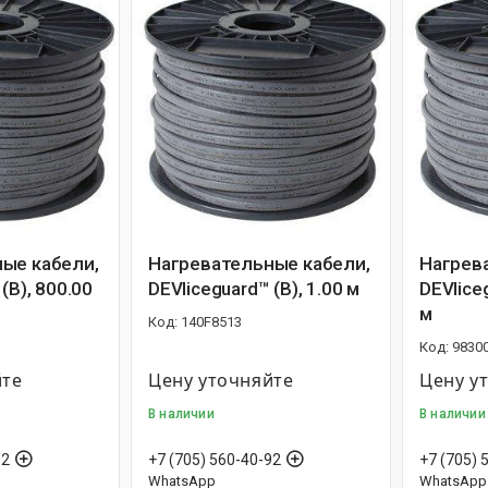
ые кабели,
Нагревательные кабели,
Нагрев
(B), 800.00
DEVIiceguard™ (B), 1.00 м
DEVIice
м
140F8513
9830
йте
Цену уточняйте
Цену у
В наличии
В наличии
92
+7 (705) 560-40-92
+7 (705) 
WhatsApp
WhatsApp