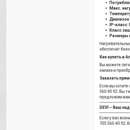
Потребля
Макс. наг
Температ
Диапазон
IP-класс
:
Класс за
Размеры 
Нагревательные
обеспечат безо
Как купить в 
Вы можете легк
заказа и приоб
Заказать прям
Если вы хотите
560 40 92. Вы 
предложим вам 
DEVI – Ваш на
Если у вас воз
705 560 40 92.