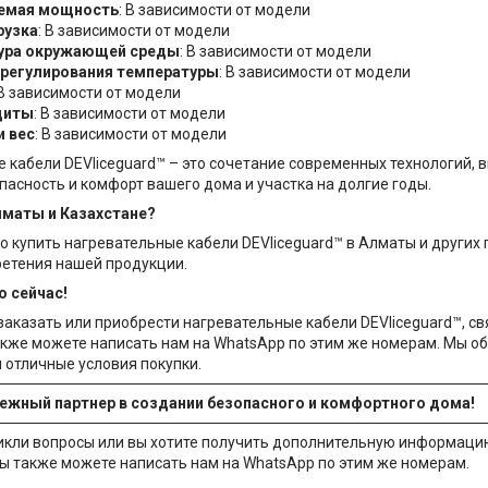
емая мощность
: В зависимости от модели
рузка
: В зависимости от модели
ура окружающей среды
: В зависимости от модели
 регулирования температуры
: В зависимости от модели
 В зависимости от модели
щиты
: В зависимости от модели
и вес
: В зависимости от модели
 кабели DEVIiceguard™ – это сочетание современных технологий,
пасность и комфорт вашего дома и участка на долгие годы.
Алматы и Казахстане?
о купить нагревательные кабели DEVIiceguard™ в Алматы и других
ретения нашей продукции.
о сейчас!
 заказать или приобрести нагревательные кабели DEVIiceguard™, св
также можете написать нам на WhatsApp по этим же номерам. Мы о
отличные условия покупки.
дежный партнер в создании безопасного и комфортного дома!
никли вопросы или вы хотите получить дополнительную информацию,
 Вы также можете написать нам на WhatsApp по этим же номерам.