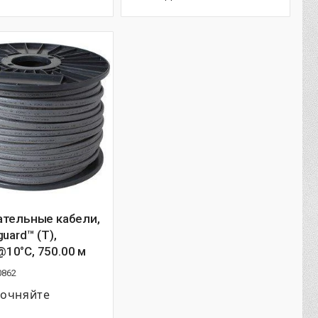
ательные кабели,
guard™ (T),
10°C, 750.00 м
0862
точняйте