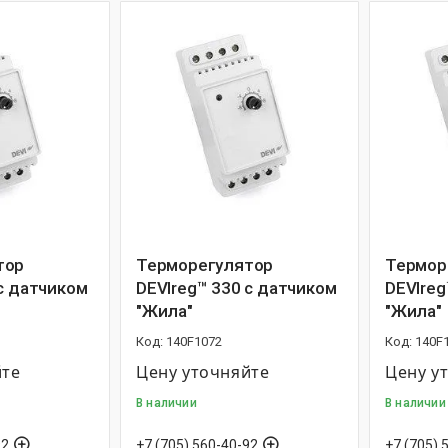
тор
Терморегулятор
Термор
 с датчиком
DEVIreg™ 330 с датчиком
DEVIreg
"Жила"
"Жила"
140F1072
140F
йте
Цену уточняйте
Цену у
В наличии
В наличии
92
+7 (705) 560-40-92
+7 (705) 