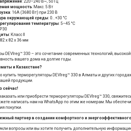
напряжение
: 220–240 В~, 50 Гц
емая мощность
: Макс. 5 Вт
рузка
: 16A (3680 Вт) при 230 В
ура окружающей среды
: 0...+30 °C
 регулирования температуры
: 5–45 °C
 IP30
щиты
: Класс II
: 82 x 82 x 36 мм
ы DEVIreg™ 330 – это сочетание современных технологий, высокой
ность вашего дома на долгие годы.
Алматы и Казахстане?
о купить терморегуляторы DEVIreg™ 330 в Алматы и других города
нашей продукции.
о сейчас!
заказать или приобрести терморегуляторы DEVIreg™ 330, свяжитесь 
ожете написать нам на WhatsApp по этим же номерам. Мы обеспеч
ия покупки.
дежный партнер в создании комфортного и энергоэффективног
никли вопросы или вы хотите получить дополнительную информацию,