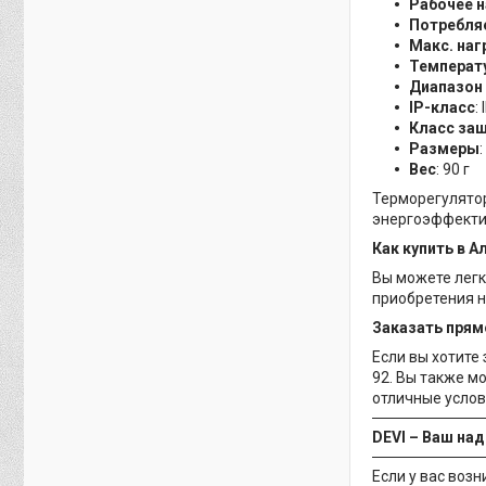
Рабочее 
Потребля
Макс. наг
Температ
Диапазон
IP-класс
:
Класс за
Размеры
Вес
: 90 г
Терморегулятор
энергоэффектив
Как купить в 
Вы можете легк
приобретения 
Заказать прям
Если вы хотите 
92. Вы также м
отличные услов
DEVI – Ваш на
Если у вас воз