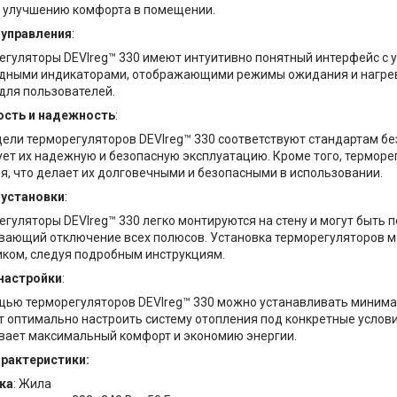
и улучшению комфорта в помещении.
 управления
:
егуляторы DEVIreg™ 330 имеют интуитивно понятный интерфейс с 
дными индикаторами, отображающими режимы ожидания и нагрева
для пользователей.
ость и надежность
:
ели терморегуляторов DEVIreg™ 330 соответствуют стандартам безо
ует их надежную и безопасную эксплуатацию. Кроме того, терморе
я, что делает их долговечными и безопасными в использовании.
 установки
:
гуляторы DEVIreg™ 330 легко монтируются на стену и могут быть 
вающий отключение всех полюсов. Установка терморегуляторов
ком, следуя подробным инструкциям.
настройки
:
щью терморегуляторов DEVIreg™ 330 можно устанавливать минима
т оптимально настроить систему отопления под конкретные услови
вает максимальный комфорт и экономию энергии.
арактеристики:
ка
: Жила