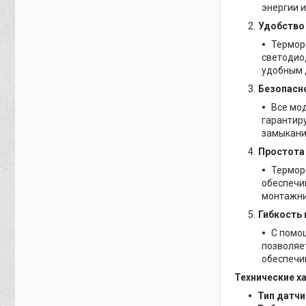
энергии 
Удобство
Термор
светодио
удобным 
Безопасн
Все мод
гарантир
замыкани
Простота
Терморе
обеспечи
монтажни
Гибкость 
С помо
позволяе
обеспечи
Технические х
Тип датчи