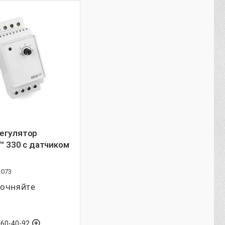
егулятор
™ 330 с датчиком
1073
точняйте
560-40-92