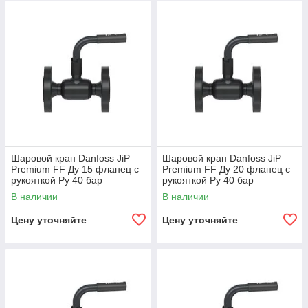
процессов.
Гарантия и доставка
Мы предлагаем
бесплатную доставку
шаровых
кранов Danfoss JiP Premium FF по всему Казахстану,
включая Алматы, Астану, Шымкент и другие города.
На все краны предоставляется гарантия сроком 2
года.
Свяжитесь с нами
Узнайте больше о шаровом кране Danfoss
Шаровой кран Danfoss JiP
Шаровой кран Danfoss JiP
JiP Premium FF и оформите заказ по
Premium FF Ду 15 фланец с
Premium FF Ду 20 фланец с
телефонам: +7 707 177 80 09 или +7 705
рукояткой Ру 40 бар
рукояткой Ру 40 бар
065N0300
560 40 92.
В наличии
В наличии
Цену уточняйте
Цену уточняйте
Связаться через
WhatsApp