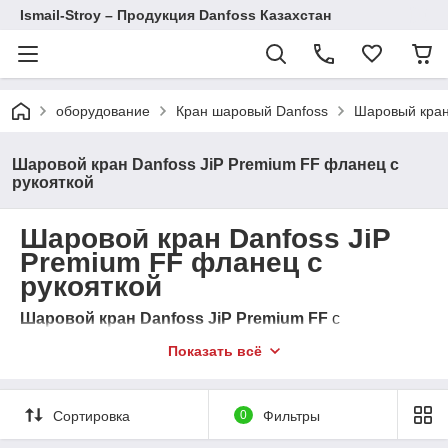
Ismail-Stroy – Продукция Danfoss Казахстан
оборудование
Кран шаровый Danfoss
Шаровый кран
Шаровой кран Danfoss JiP Premium FF фланец с
рукояткой
Шаровой кран Danfoss JiP
Premium FF фланец с
рукояткой
Шаровой кран Danfoss JiP Premium FF
с
фланцевым подключением и рукояткой предназначен
Показать всё
для промышленных систем. Этот кран обеспечивает
надёжное управление потоком среды и отличается
высокой устойчивостью к давлению и температурным
нагрузкам. Подходит для использования в системах
Сортировка
0
Фильтры
отопления, водоснабжения и технологических