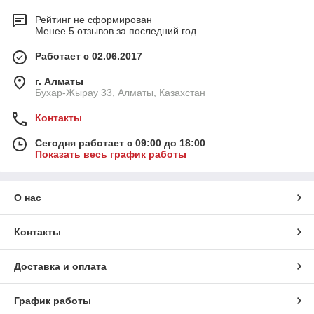
Высококачественные материалы
Рейтинг не сформирован
Корпус клапана изготовлен из высококачественной латуни,
Менее 5 отзывов за последний год
что обеспечивает долговечность и устойчивость к коррозии.
Прочные уплотнения гарантируют герметичность и
Работает с 02.06.2017
надежную работу клапана.
Удобство монтажа и эксплуатации
г. Алматы
Бухар-Жырау 33, Алматы, Казахстан
Клапаны RLV-S легко устанавливаются и обслуживаются, что
позволяет быстро и удобно проводить ремонтные работы
Контакты
или замену радиаторов без необходимости полного
отключения системы отопления.
Сегодня работает с 09:00 до 18:00
Показать весь график работы
Технические характеристики
Масса брутто:
Вес нетто:
О нас
Объем:
Контакты
Европейский товарный номер (EAN):
Диаметр:
Доставка и оплата
Материал корпуса:
Латунь
Максимальное рабочее давление:
График работы
Максимальная температура теплоносителя: