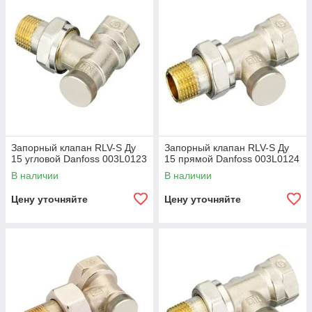
Запорные клапаны RLV-S Danfoss — это надежное и удобное
решение для обслуживания систем отопления. Закажите их
сейчас и получите качественное оборудование с гарантией и
доставкой по всему Казахстану!
Купить сейчас
Написать
Запорный клапан RLV-S Ду
Запорный клапан RLV-S Ду
15 угловой Danfoss 003L0123
15 прямой Danfoss 003L0124
В наличии
В наличии
Цену уточняйте
Цену уточняйте