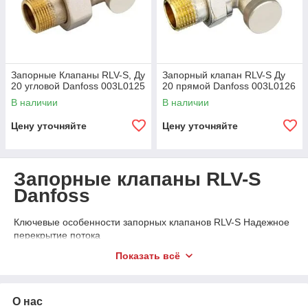
Запорные Клапаны RLV-S, Ду
Запорный клапан RLV-S Ду
20 угловой Danfoss 003L0125
20 прямой Danfoss 003L0126
В наличии
В наличии
Цену уточняйте
Цену уточняйте
Запорные клапаны RLV-S
Danfoss
Ключевые особенности запорных клапанов RLV-S Надежное
перекрытие потока
Запорные клапаны RLV-S предназначены для надежного
Показать всё
перекрытия потока теплоносителя в системах отопления,
обеспечивая возможность отключения радиатора без
необходимости слива воды из всей системы.
О нас