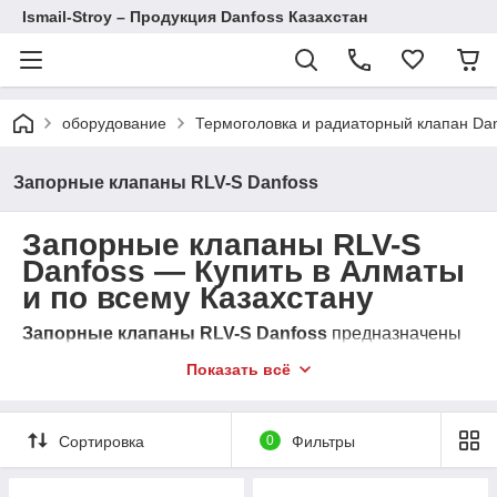
Ismail-Stroy – Продукция Danfoss Казахстан
оборудование
Термоголовка и радиаторный клапан Da
Запорные клапаны RLV-S Danfoss
Запорные клапаны RLV-S
Danfoss — Купить в Алматы
и по всему Казахстану
Запорные клапаны RLV-S Danfoss
предназначены
для обеспечения удобного отключения радиаторов в
Показать всё
системах отопления без необходимости слива
теплоносителя. Эти клапаны подходят для жилых,
коммерческих и промышленных объектов. Закажите
запорные клапаны RLV-S Danfoss в Алматы и по
Сортировка
0
Фильтры
всему Казахстану с гарантией и доставкой!