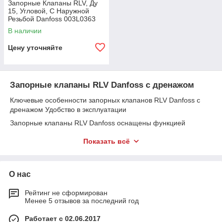
Запорные Клапаны RLV, Ду
15, Угловой, С Наружной
Резьбой Danfoss 003L0363
В наличии
Цену уточняйте
Запорные клапаны RLV Danfoss с дренажом
Ключевые особенности запорных клапанов RLV Danfoss с
дренажом Удобство в эксплуатации
Запорные клапаны RLV Danfoss оснащены функцией
дренажа, что делает их удобными в использовании и
Показать всё
обслуживании. Дренаж позволяет легко удалять воздух и
воду из системы, что значительно облегчает процесс
технического обслуживания.
Высокое качество и надежность
О нас
Клапаны RLV Danfoss изготовлены из высококачественных
Рейтинг не сформирован
материалов, что обеспечивает их долгий срок службы и
Менее 5 отзывов за последний год
надежную работу. Корпус клапанов выполнен из латуни,
которая устойчива к коррозии и механическим
Работает с 02.06.2017