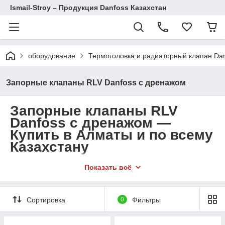
Ismail-Stroy – Продукция Danfoss Казахстан
оборудование
Термоголовка и радиаторный клапан Da
Запорные клапаны RLV Danfoss с дренажом
Запорные клапаны RLV
Danfoss с дренажом —
Купить в Алматы и по всему
Казахстану
Запорные клапаны RLV Danfoss с дренажом
— это
Показать всё
высококачественные устройства, предназначенные
для эффективного перекрытия и обслуживания
радиаторов в системах отопления. Благодаря
Сортировка
0
Фильтры
встроенному дренажу клапаны RLV Danfoss
обеспечивают удобное удаление теплоносителя без
отключения всей системы. Это надежное решение